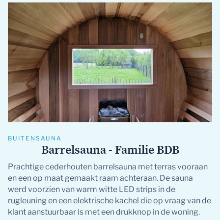
BUITENSAUNA
B
Barrelsauna - Familie BDB
Prachtige cederhouten barrelsauna met terras vooraan
Ma
en een op maat gemaakt raam achteraan. De sauna
la
werd voorzien van warm witte LED strips in de
ee
rugleuning en een elektrische kachel die op vraag van de
ui
klant aanstuurbaar is met een drukknop in de woning.
in